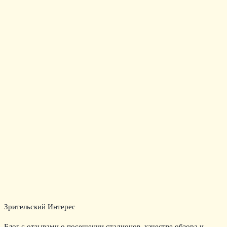
Зрительский Интерес
Блог с отзывами о посещении стадионов, качестве обзора и