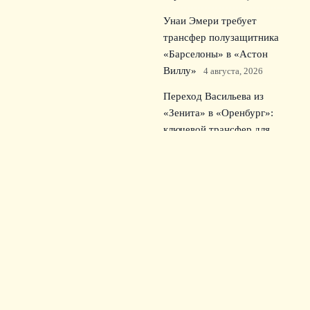
Унаи Эмери требует
трансфер полузащитника
«Барселоны» в «Астон
Виллу»
4 августа, 2026
Переход Васильева из
«Зенита» в «Оренбург»:
ключевой трансфер для
середняка РПЛ
3 августа,
2026
© 2026 Зрительский Интерес
Новости «Тоттенхэма»