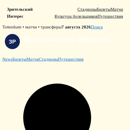
Зрительский
Стадионы
Билеты
Матчи
Интерес
Культура болельщиков
Путешествия
Skip
Tottenham • матчи • трансферы
7 августа 2026
Поиск
to
content
News
Билеты
Матчи
Стадионы
Путешествия