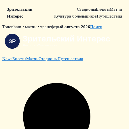
Зрительский
Стадионы
Билеты
Матчи
Интерес
Культура болельщиков
Путешествия
Skip
Tottenham • матчи • трансферы
8 августа 2026
Поиск
to
content
News
Билеты
Матчи
Стадионы
Путешествия