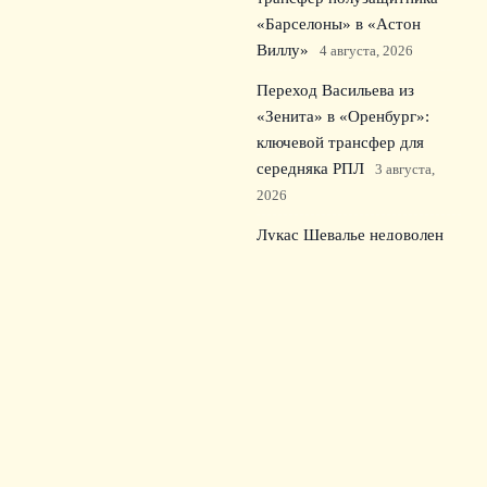
«Барселоны» в «Астон
Виллу»
4 августа, 2026
Переход Васильева из
«Зенита» в «Оренбург»:
ключевой трансфер для
середняка РПЛ
3 августа,
2026
Лукас Шевалье недоволен
своей ролью в ПСЖ и
требует определённости
2
августа, 2026
© 2026 Зрительский Интерес
Новости «Тоттенхэма»