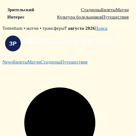
Зрительский
Стадионы
Билеты
Матчи
Интерес
Культура болельщиков
Путешествия
Skip
Tottenham • матчи • трансферы
7 августа 2026
Поиск
to
content
News
Билеты
Матчи
Стадионы
Путешествия