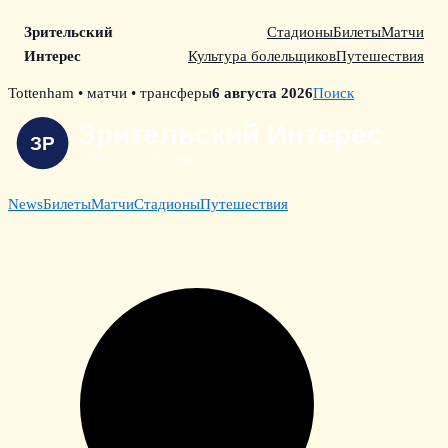
Зрительский
Стадионы
Билеты
Матчи
Интерес
Культура болельщиков
Путешествия
Skip
Tottenham • матчи • трансферы
6 августа 2026
Поиск
to
content
News
Билеты
Матчи
Стадионы
Путешествия