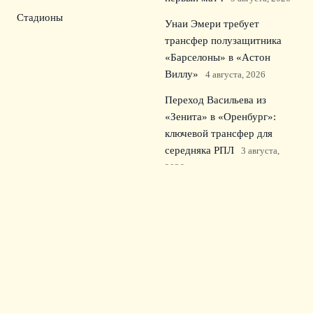
Стадионы
Унаи Эмери требует
трансфер полузащитника
«Барселоны» в «Астон
Виллу»
4 августа, 2026
Переход Васильева из
«Зенита» в «Оренбург»:
ключевой трансфер для
середняка РПЛ
3 августа,
2026
Лукас Шевалье недоволен
своей ролью в ПСЖ и
требует определённости
2
августа, 2026
© 2026 Зрительский Интерес
Новости «Тоттенхэма»