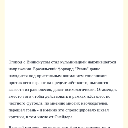
Эпизод с Винисиусом стал кульминацией накопившегося
напряжения. Бразильский форвард "Реала" давно
находится под пристальным вниманием соперников:
против него играют на пределе жёсткости, пытаются
вывести из равновесия, давят психологически. Отаменди,
вместо того чтобы действовать в рамках жёсткого, но
честного футбола, по мнению многих наблюдателей,
перешёл грань - и именно это спровоцировало шквал
критики, в том числе от Снейдера.
Важный момент - не только сам фол или контакт, но и