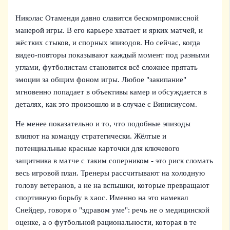
Николас Отаменди давно славится бескомпромиссной
манерой игры. В его карьере хватает и ярких матчей, и
жёстких стыков, и спорных эпизодов. Но сейчас, когда
видео-повторы показывают каждый момент под разными
углами, футболистам становится всё сложнее прятать
эмоции за общим фоном игры. Любое "закипание"
мгновенно попадает в объективы камер и обсуждается в
деталях, как это произошло и в случае с Винисиусом.
Не менее показательно и то, что подобные эпизоды
влияют на команду стратегически. Жёлтые и
потенциальные красные карточки для ключевого
защитника в матче с таким соперником - это риск сломать
весь игровой план. Тренеры рассчитывают на холодную
голову ветеранов, а не на вспышки, которые превращают
спортивную борьбу в хаос. Именно на это намекал
Снейдер, говоря о "здравом уме": речь не о медицинской
оценке, а о футбольной рациональности, которая в те