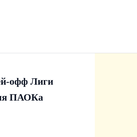
ей-офф Лиги
для ПАОКа