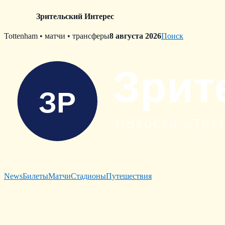
Зрительский Интерес
Skip
Tottenham • матчи • трансферы
8 августа 2026
Поиск
to
content
News
Билеты
Матчи
Стадионы
Путешествия