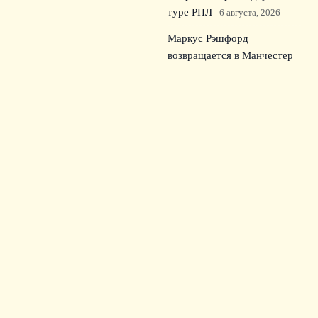
туре РПЛ
6 августа, 2026
Маркус Рэшфорд
возвращается в Манчестер
Юнайтед: предсезонка и
первый матч
5 августа, 2026
Унаи Эмери требует
трансфер полузащитника
«Барселоны» в «Астон
Виллу»
4 августа, 2026
© 2026 Зрительский Интерес
Новости «Тоттенхэма»
News
Билеты