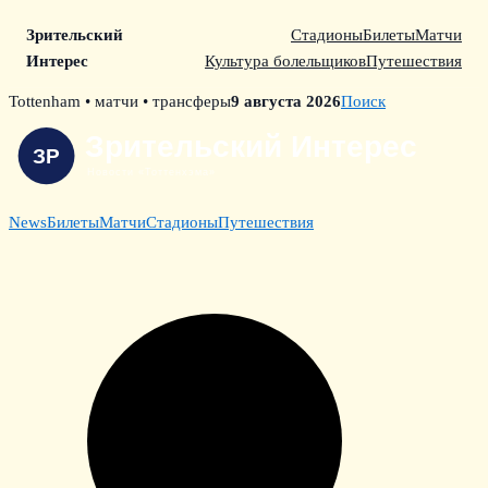
Зрительский
Стадионы
Билеты
Матчи
Интерес
Культура болельщиков
Путешествия
Skip
Tottenham • матчи • трансферы
9 августа 2026
Поиск
to
content
News
Билеты
Матчи
Стадионы
Путешествия