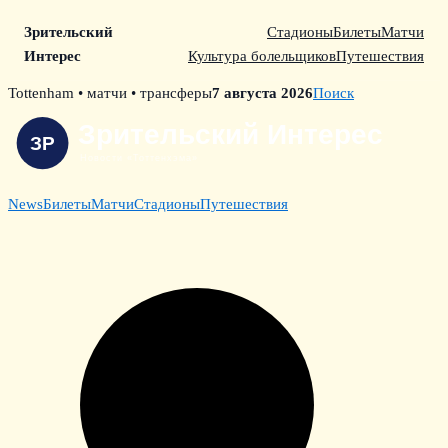
Зрительский
Стадионы
Билеты
Матчи
Интерес
Культура болельщиков
Путешествия
Skip
Tottenham • матчи • трансферы
7 августа 2026
Поиск
to
content
News
Билеты
Матчи
Стадионы
Путешествия