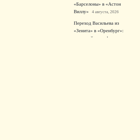
«Барселоны» в «Астон
Виллу»
4 августа, 2026
Переход Васильева из
«Зенита» в «Оренбург»:
ключевой трансфер для
середняка РПЛ
3 августа,
2026
© 2026 Зрительский Интерес
Новости «Тоттенхэма»
News
Билеты
Культура болельщиков
Матчи