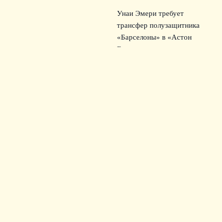
Унаи Эмери требует
трансфер полузащитника
«Барселоны» в «Астон
Виллу»
4 августа, 2026
© 2026 Зрительский Интерес
Новости «Тоттенхэма»
News
Билеты
Культура болельщиков
Матчи
Путешествия
Стадионы