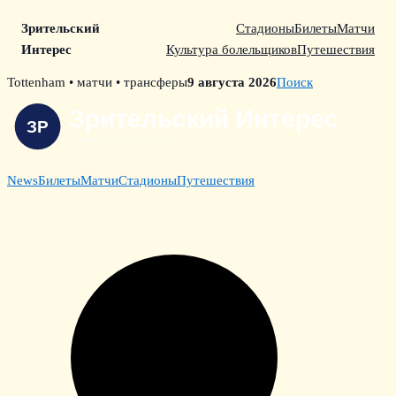
Зрительский
Стадионы
Билеты
Матчи
Интерес
Культура болельщиков
Путешествия
Skip
Tottenham • матчи • трансферы
9 августа 2026
Поиск
to
content
News
Билеты
Матчи
Стадионы
Путешествия