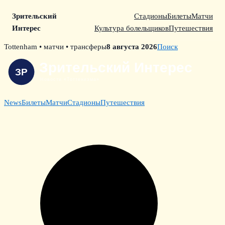
Зрительский
Стадионы
Билеты
Матчи
Интерес
Культура болельщиков
Путешествия
Skip
Tottenham • матчи • трансферы
8 августа 2026
Поиск
to
content
News
Билеты
Матчи
Стадионы
Путешествия