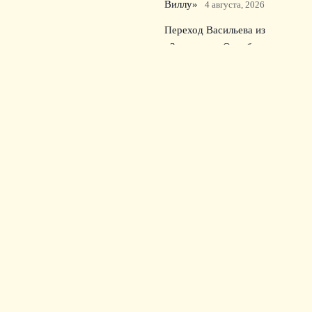
Виллу»
4 августа, 2026
Переход Васильева из
«Зенита» в «Оренбург»:
ключевой трансфер для
середняка РПЛ
3 августа,
2026
© 2026 Зрительский Интерес
Новости «Тоттенхэма»
News
Билеты
Культура болельщиков
Матчи
Путешествия