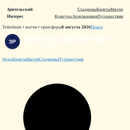
Зрительский
Стадионы
Билеты
Матчи
Интерес
Культура болельщиков
Путешествия
Skip
Tottenham • матчи • трансферы
8 августа 2026
Поиск
to
content
News
Билеты
Матчи
Стадионы
Путешествия