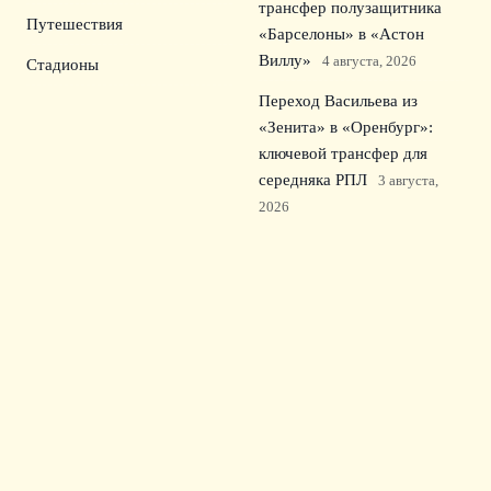
трансфер полузащитника
Путешествия
«Барселоны» в «Астон
Виллу»
4 августа, 2026
Стадионы
Переход Васильева из
«Зенита» в «Оренбург»:
ключевой трансфер для
середняка РПЛ
3 августа,
2026
Лукас Шевалье недоволен
своей ролью в ПСЖ и
требует определённости
2
августа, 2026
ЦСКА – Крылья Советов:
составы и главные интриги
матча второго тура РПЛ
1
августа, 2026
© 2026 Зрительский Интерес
Новости «Тоттенхэма»