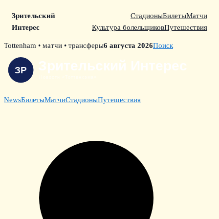
Зрительский
Стадионы
Билеты
Матчи
Интерес
Культура болельщиков
Путешествия
Skip
Tottenham • матчи • трансферы
6 августа 2026
Поиск
to
content
News
Билеты
Матчи
Стадионы
Путешествия