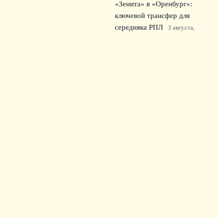
«Зенита» в «Оренбург»:
ключевой трансфер для
середняка РПЛ
3 августа,
2026
Лукас Шевалье недоволен
своей ролью в ПСЖ и
требует определённости
2
августа, 2026
© 2026 Зрительский Интерес
Новости «Тоттенхэма»
News
Билеты
Культура болельщиков
Матчи