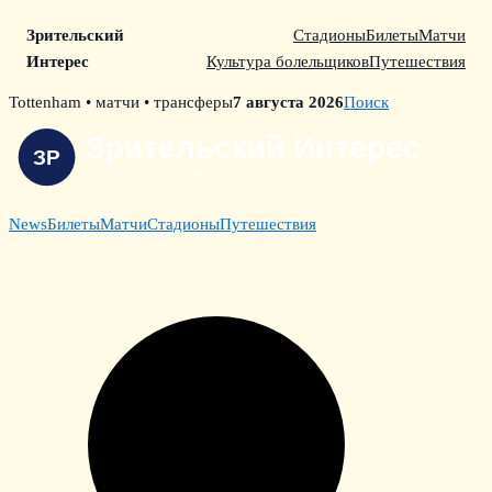
Зрительский
Стадионы
Билеты
Матчи
Интерес
Культура болельщиков
Путешествия
Skip
Tottenham • матчи • трансферы
7 августа 2026
Поиск
to
content
News
Билеты
Матчи
Стадионы
Путешествия