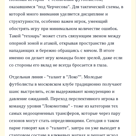
оказавшимся "под Черчесова". Для тактической схемы, в
которой много внимания уделяется дисциплине и
структурности, особенно важен игрок, умеющий
обострять игру при минимальном количестве ошибок.
Такой "технарь" может стать связующим звеном между
опорной зоной и атакой, открывая пространство для
нападающих и бережно обращаясь с мячом. В итоге
именно он делает игру команды более зрелой, даже если
со стороны его вклад не всегда бросается в глаза.
Отдельная линия - "талант в "Локо"". Молодые
футболисты в московском клубе традиционно получают
шанс выстрелить, если выдерживают конкуренцию и
давление ожиданий. Переход перспективного игрока в
команду уровня "Локомотива" - тоже из категории тех
самых недооцененных трансферов, которые через пару
сезонов могут стать определяющими. Сегодня о таком
парне говорят как о "таланте", завтра он уже выходит в
стартовом составе в ключевых матчах и решает исход