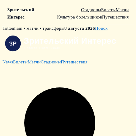
Зрительский
Стадионы
Билеты
Матчи
Интерес
Культура болельщиков
Путешествия
Skip
Tottenham • матчи • трансферы
8 августа 2026
Поиск
to
content
News
Билеты
Матчи
Стадионы
Путешествия