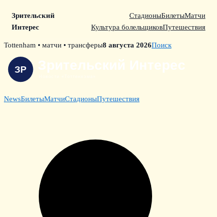
Зрительский
Стадионы
Билеты
Матчи
Интерес
Культура болельщиков
Путешествия
Skip
Tottenham • матчи • трансферы
8 августа 2026
Поиск
to
content
News
Билеты
Матчи
Стадионы
Путешествия